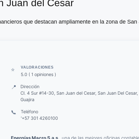
n Juan del Cesar
inancieros que destacan ampliamente en la zona de San
VALORACIONES
⭐
5.0 ( 1 opiniones )
📍
Dirección
Cl. 4 Sur #14-30, San Juan del Cesar, San Juan Del Cesar,
Guajira
📞
Teléfono
'+57 301 4260100
Energías Macro S.a.s.
, una de las mejores oficinas contab